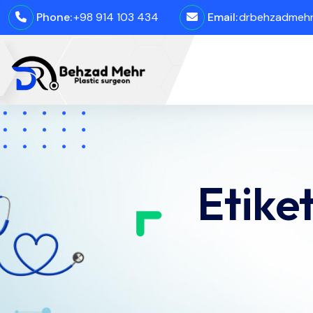
Phone:
+98 914 103 434
Email:
drbehzadmehro
Etike