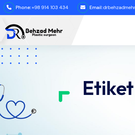
Phone:
+98 914 103 434
Email:
drbehzadmehro
Etiket