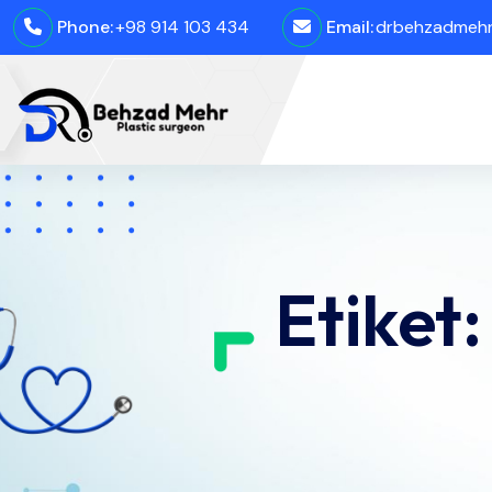
Phone:
+98 914 103 434
Email:
drbehzadmehro
Etiket