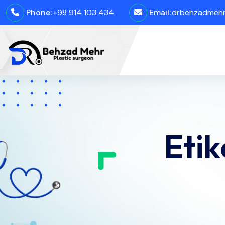
Phone:
+98 914 103 434
Email:
drbehzadmehro
Etik