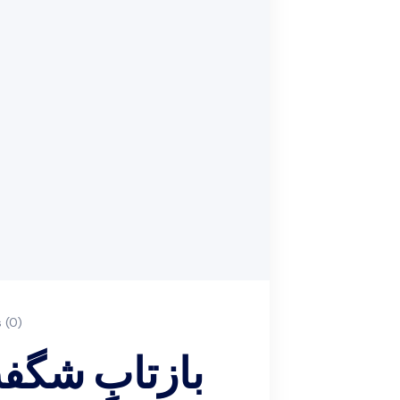
(0)
بازتابِ شگف