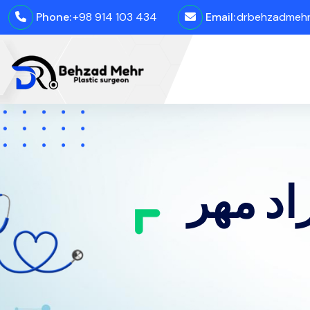
Phone:
+98 914 103 434
Email:
drbehzadmehro
اد مهر