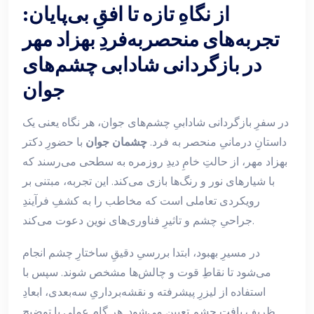
از نگاهِ تازه تا افقِ بی‌پایان:
تجربه‌های منحصربه‌فردِ بهزاد مهر
در بازگردانی شادابی چشم‌های
جوان
در سفرِ بازگردانی شادابیِ چشم‌های جوان، هر نگاه یعنی یک
داستانِ درمانیِ منحصر به فرد.
چشمان جوان
با حضورِ دکتر
بهزاد مهر، از حالتِ خامِ دیدِ روزمره به سطحی می‌رسند که
با شیارهای نور و رنگ‌ها بازی می‌کند. این تجربه، مبتنی بر
رویکردی تعاملی است که مخاطب را به کشفِ فرآیندِ
جراحیِ چشم و تاثیرِ فناوری‌های نوین دعوت می‌کند.
در مسیرِ بهبود، ابتدا بررسیِ دقیقِ ساختارِ چشم انجام
می‌شود تا نقاطِ قوت و چالش‌ها مشخص شوند. سپس با
استفاده از لیزرِ پیشرفته و نقشه‌برداریِ سه‌بعدی، ابعادِ
ظریفِ بافتِ چشم تعیین می‌شود. هر گامِ عملی با توضیحِ