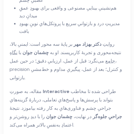
عصبیِ چشم
هم‌نشینیِ بیناییِ مصنوعی و واقعی برای بهبودِ عمقِ
میدانِ دید
مدیریتِ درد و بازتوانیِ سریع با پروتکل‌هایِ نوینِ بهبودِ
بافت
روایتِ
دکتر بهزاد مهر
بر پایهٔ سه محور است: ایمنیِ بالا،
نتیجه‌محوری و تجربهٔ کاربرپسند. او به
چشمان جوان
با
نگاهِ
جامع
می‌نگرد: قبل از عمل، ارزیابیِ دقیق؛ در حین عمل،
precision و کنترل؛ بعد از عمل، پیگیریِ مداوم و خط‌مشیِ
بازتوانی.
طراحی شده تا مخاطب
Interactive
مقاله، به صورتِ
بتواند با پرسش‌ها و پاسخ‌هایِ تعاملی، دربارهٔ گزینه‌هایِ
جراحیِ چشم و فناوری‌هایِ به کار رفته بیاموزد. نتیجهٔ
جراحیِ جلوه‌گر
در نهایت،
چشمان جوان
را با دیدِ روشن‌تر و
اعتمادِ به‌نفسِ بالاتر همراه می‌کند.