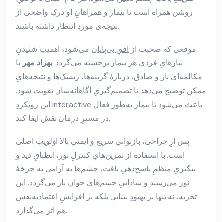
روشن همراه است تا بیمار و همراهانِ او درکِ واضحی از
نتیجه‌ی موردِ انتظار داشته باشند.
موقعی که صحبت از
افقِ بی‌پایان
می‌شود، اهمیتِ شنیدنِ
نیازهایِ فردی هر بیمار برجسته می‌گردد.
بهزاد مهر
با
مکالمه‌ای باز و صادق، دربارهٔ گزینه‌ها، ریسک‌ها و نتیجه‌هایِ
ممکن توضیح می‌دهد تا تصمیم‌گیریِ آگاهانه‌شان تقویت شود.
این رویکردِ Interactive باعث می‌شود تا بیمار به‌طورِ فعال
در مسیرِ درمان نقش ایفا کند.
پس ازِ جراحی، بازتوانیِ سریع و ایمنیِ بالا اولویتِ اصلی
است. با استفاده از تمرین‌هایِ کنترلِ نور، انطباقِ دید و
پیگیریِ منظمِ پاسخ‌دهیِ بافت، چشم‌ها به آرامی به چرخهٔ
نور می‌رسند و شادابیِ چشم‌های جوان باز می‌گردد. این
تجربه، نه تنها بر بهبودِ بینایی بلکه بر افزایشِ اعتمادبه‌نفس
هم اثر می‌گذارد.