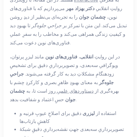
روایتِ انقلابیِ
دکتر بهزاد مهر
می‌پردازیم که با فناوری‌های
نوین،
چشمان جوان
را به تجربه‌ای بی‌نظیر از دیدِ روشن
تبدیل می‌کند. این متن با تمرکز بر
جراحیِ جلوه‌گر
تا بهبودِ دید
و کیفیتِ زندگی همراهی می‌کند و مخاطب را به سفرِ عملیِ
فناوری‌های نوین دعوت می‌کند.
در این روایتِ
انقلابی
،
فناوری‌های نوین
مانند لیزرِ پرتوان،
ویوگرافیِ سه‌بعدی، و تصویربرداریِ دقیق برای تشخیصِ
زودهنگامِ مشکلاتِ دید به کار گرفته می‌شوند.
جراحیِ
جلوه‌گر
به معنای بهبودِ ظاهرِ بصری و کارکردِ چشم با
بهره‌گیری از
دستاوردهای علمیِ روز
است تا، به
چشمان
حسِ اعتماد و شفافیت بدهد.
جوان
استفاده از
لیزری
دقیق برای اصلاحِ عیوبِ قرنیه و
کاهشِ بازتاب‌ها
تصویربرداریِ سه‌بعدی جهتِ نقشه‌برداریِ دقیقِ شبکهٔ