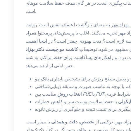
 پیگیری است. در هر گام، هدف حفظ سلامت موهای donor و رسیدن به نتیجه طبیعی
است.
هزاد مهر
به معنای بازگشت اعتمادبه‌نفس است. روایت
د مهر
تجربه می‌کنند، اغلب با پرسش‌های پرمحتوا همراه
سه لازم است؟ مدت بهبودی چقدر است؟ در اینجا اهمیت
ان مشهود می‌شود. توضیحاتِ
کاشت مو چیست دکتر بهزاد
ریت درد، و راهکارهای پساکاشت برای حفظ تراکم، به شما
حسِ امنی از آینده می‌دهد.
FUT
یا
FUE
مناسب بین
انتخاب روش
لیکولی
اد مهر
، ترکیبی از
تخصص
،
دقت
و
همدلی
با بیمار است.
واند به شکل طبیعی‌تری ظاهر شود اگر در کنار تکنیک‌های