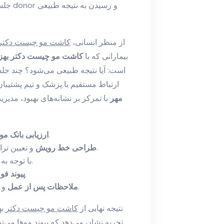
جلسات
از منظر انسانی،
کاشت مو چیست دکتر ب
بیمارانی که با
کاشت مو چیست دکتر بهزا
است: آیا نتیجه طبیعی می‌شود؟ چند جل
ارتباط مستقیم با پزشک و تیم پشتیب
مهر
با تمرکز بر نشانه‌های بهبود، مدی
و تعیین سطح ریزش برای تشخیص پایداری بانک مو.
ارزیابی بانک مو
و تعیین تراکم با توجه به تناسب صورت و سابقه زیبایی‌شناختی.
طراحی خط رویش
با توجه به شرایط فردی.
با حفظ سلامت پوست سر و کاهش خطرات.
پیوند فو
و پیگیری برای تثبیت نتیجه و جلوگیری از ریزش ثانویه.
ملاحظات پس از عمل
نتیجه نهایی از
کاشت مو چیست دکتر بهز
تجربه نشان می‌دهد که پیوند موها می‌ت