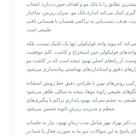
یشترین تطابق را با بانک مو و اهداف صورت دارد، انتخاب
گیری کمک می‌کند: اندازهٔ بانک مو، میزان ریزش، ساختار
یت، هدف، دست‌یابی به تراکمی همسان با همسانیِ بافتِ
طبیعی است.
‌کند که پیوند واحد فولیکولی تنها یک تکنیک نیست، بلکه
واحدهای فولیکولی حین استخراج و کاشت، کلیدِ موفقیت
پوست، از راه‌های اصلیِ بهبودِ نتیجه است که در کاشت مو
رکیبِ روش‌های نوین با طراحیِ دقیق خط رویش استفاده
لگوهای طبیعیِ زاویهٔ موها، نتیجه به شکلی ظاهر می‌شود
یعی به چشم نمی‌آید. بهبودِ پایداریِ تراکم با پیگیری‌های
منظم و مدیریتِ ریزشِ ثانویه تضمین می‌شود.
تر بهزاد مهر شاملِ مدت زمانِ بهبود، نیاز به جلساتِ
ای پاسخ به این سوالات، تیمِ ما به صورتِ فعال با شما در