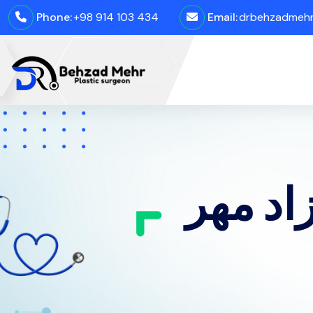
Phone:
+98 914 103 434
Email:
drbehzadmehro
اد مهر